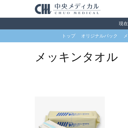
コンテン
ツに進む
現在
トップ
オリジナルパック
メ
コ
メッキンタオル
レ
ク
シ
ョ