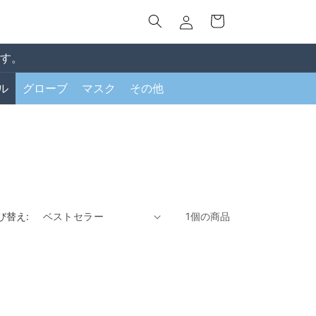
カ
グ
ー
イ
ト
ン
す。
ル
グローブ
マスク
その他
び替え:
1個の商品