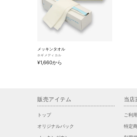
ン
:
メッキンタオル
販
ホギメディカル
通
¥1,660から
売
元:
常
価
格
販売アイテム
当店
トップ
ご利
オリジナルパック
特定