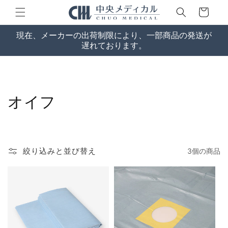
コンテン
ー
ツに進む
ト
現在、メーカーの出荷制限により、一部商品の発送が
遅れております。
コ
オイフ
レ
ク
絞り込みと並び替え
3個の商品
シ
ョ
ン
: