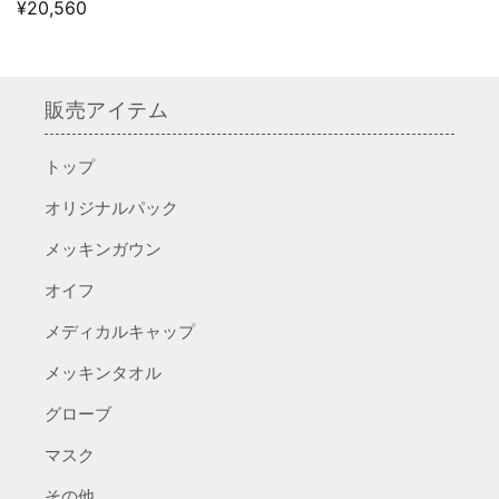
売
通
¥20,560
元:
常
価
格
販売アイテム
トップ
オリジナルパック
メッキンガウン
オイフ
メディカルキャップ
メッキンタオル
グローブ
マスク
その他