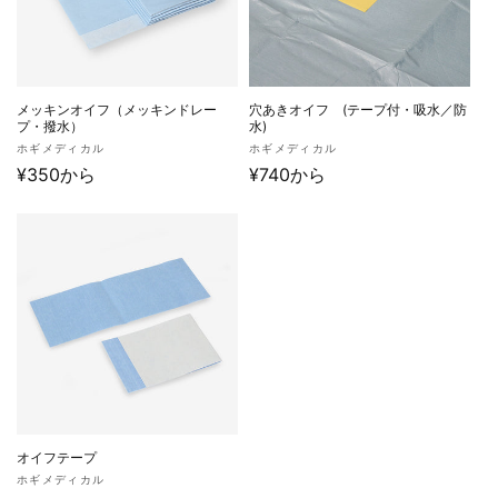
メッキンオイフ（メッキンドレー
穴あきオイフ (テープ付・吸水／防
プ・撥水）
水)
販
販
ホギメディカル
ホギメディカル
売
通
¥350から
売
通
¥740から
元:
元:
常
常
価
価
格
格
オイフテープ
販
ホギメディカル