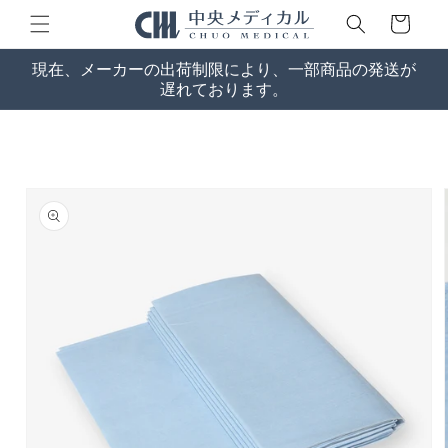
コンテン
ー
ツに進む
ト
現在、メーカーの出荷制限により、一部商品の発送が
遅れております。
商品情報
にスキッ
プ