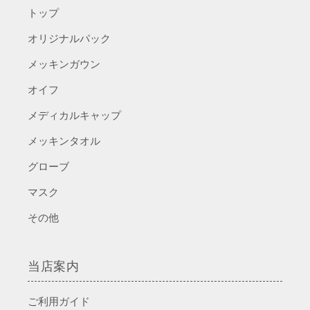
プ・
プ・
トップ
撥
撥
水）
水）
オリジナルパック
の
の
メッキンガウン
数
数
量
量
オイフ
を
を
メディカルキャップ
減
増
ら
や
メッキンタオル
す
す
グローブ
マスク
その他
当店案内
ご利用ガイド