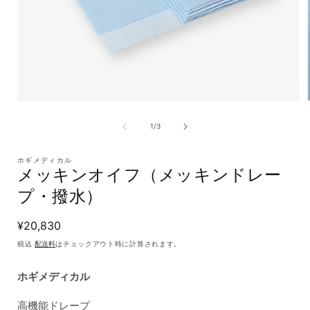
モ
ー
の
1
/
3
ダ
ル
で
ホギメディカル
メ
メッキンオイフ（メッキンドレー
デ
プ・撥水）
ィ
ア
(1)
通
¥20,830
を
常
開
税込
配送料
はチェックアウト時に計算されます。
く
価
格
ホギメディカル
高機能ドレープ