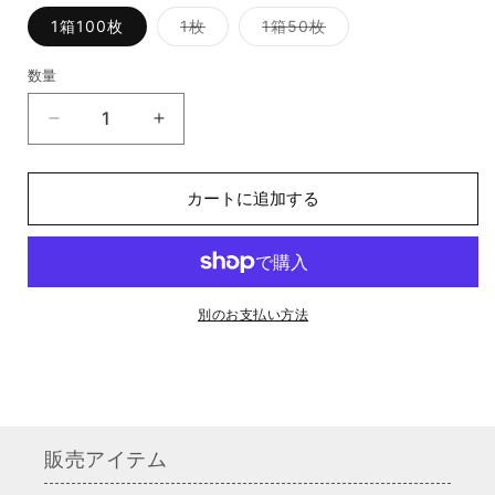
バ
バ
1箱100枚
1枚
1箱50枚
リ
リ
エ
エ
ー
ー
数量
シ
シ
ョ
ョ
ン
ン
メ
メ
は
は
売
売
ッ
ッ
り
り
切
切
キ
キ
れ
れ
カートに追加する
ン
ン
て
て
い
い
オ
オ
る
る
か
か
イ
イ
販
販
フ
フ
売
売
で
で
（メ
（メ
別のお支払い方法
き
き
ま
ま
ッ
ッ
せ
せ
ん
ん
キ
キ
ン
ン
ド
ド
レ
レ
販売アイテム
ー
ー