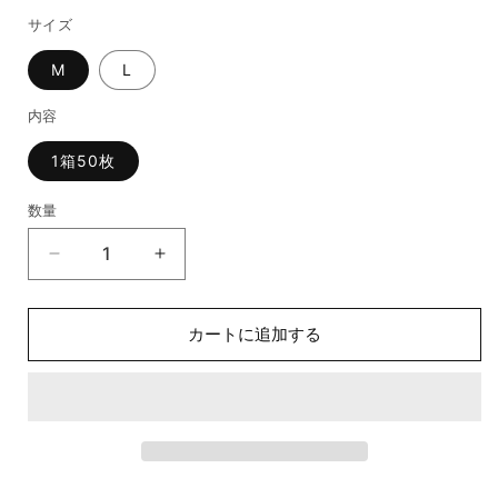
サイズ
M
L
内容
1箱50枚
数量
AAMI
AAMI
レ
レ
ベ
ベ
カートに追加する
ル
ル
3
3
手
手
術
術
用
用
メ
メ