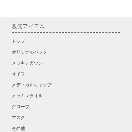
ッ
ッ
キ
キ
ン
ン
ガ
ガ
販売アイテム
ウ
ウ
ン
ン
トップ
の
の
数
数
オリジナルパック
量
量
メッキンガウン
を
を
減
増
オイフ
ら
や
メディカルキャップ
す
す
メッキンタオル
グローブ
マスク
その他