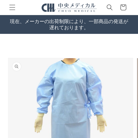
コンテン
ー
ツに進む
ト
現在、メーカーの出荷制限により、一部商品の発送が
遅れております。
商品情報
にスキッ
プ