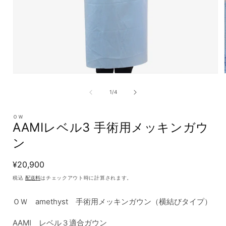
モ
ー
の
1
/
4
ダ
ル
で
ＯＷ
メ
AAMIレベル3 手術用メッキンガウ
デ
ン
ィ
ア
(1)
通
¥20,900
を
常
開
税込
配送料
はチェックアウト時に計算されます。
く
価
格
ＯＷ amethyst 手術用メッキンガウン（横結びタイプ）
AAMI レベル３適合ガウン